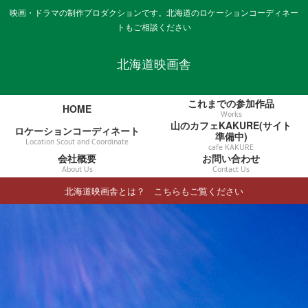
映画・ドラマの制作プロダクションです。北海道のロケーションコーディネー
トもご相談ください
北海道映画舎
これまでの参加作品
HOME
Works
山のカフェKAKURE(サイト
ロケーションコーディネート
準備中)
Location Scout and Coordinate
cafe KAKURE
会社概要
お問い合わせ
About Us
Contact Us
北海道映画舎とは？ こちらもご覧ください