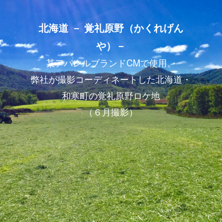
北海道 － 覚礼原野（かくれげん
や）－
某アパレルブランドCMで使用。
弊社が撮影コーディネートした北海道・
和寒町の覚礼原野ロケ地
（６月撮影）